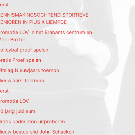
erst
KENNISMAKINGSOCHTEND SPORTIEVE
ENIOREN IN PIUS X LIEMPDE
romotie LOV in het Brabants centrum en
ooi Boxtel
olleybal proef spelen
ratis Proef spelen
itslag Nieuwjaars toernooi
ieuwjaars Toernooi
erst
romotie LOV
0 jarig jubileum
ratis badminton uitproberen
ieuw bestuurslid John Schaeken