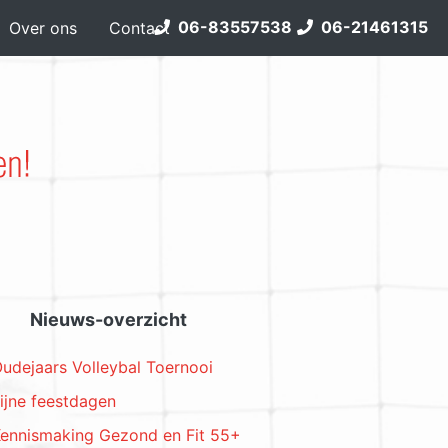
06-83557538
06-21461315
Over ons
Contact
Nieuws-overzicht
udejaars Volleybal Toernooi
ijne feestdagen
ennismaking Gezond en Fit 55+