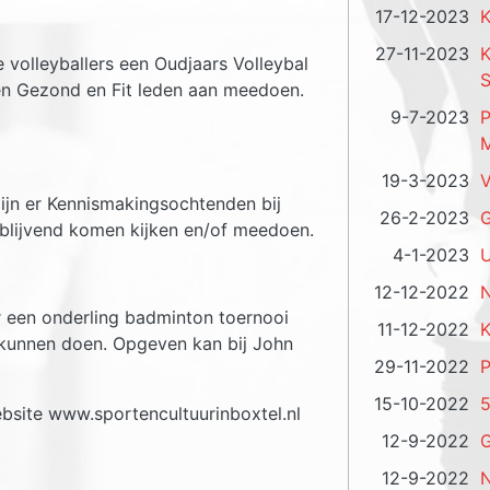
17-12-2023
K
27-11-2023
olleyballers een Oudjaars Volleybal
S
n Gezond en Fit leden aan meedoen.
9-7-2023
P
M
19-3-2023
V
ijn er Kennismakingsochtenden bij
26-2-2023
G
jblijvend komen kijken en/of meedoen.
4-1-2023
U
12-12-2022
N
 een onderling badminton toernooi
11-12-2022
K
 kunnen doen. Opgeven kan bij John
29-11-2022
P
15-10-2022
5
bsite www.sportencultuurinboxtel.nl
12-9-2022
G
12-9-2022
N