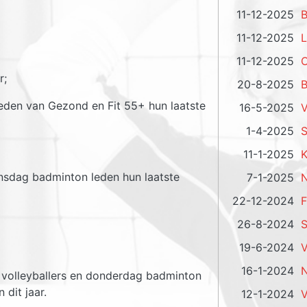
11-12-2025
B
11-12-2025
L
11-12-2025
O
r;
20-8-2025
B
den van Gezond en Fit 55+ hun laatste
16-5-2025
V
1-4-2025
S
11-1-2025
K
sdag badminton leden hun laatste
7-1-2025
N
22-12-2024
F
26-8-2024
S
19-6-2024
V
16-1-2024
N
volleyballers en donderdag badminton
 dit jaar.
12-1-2024
V