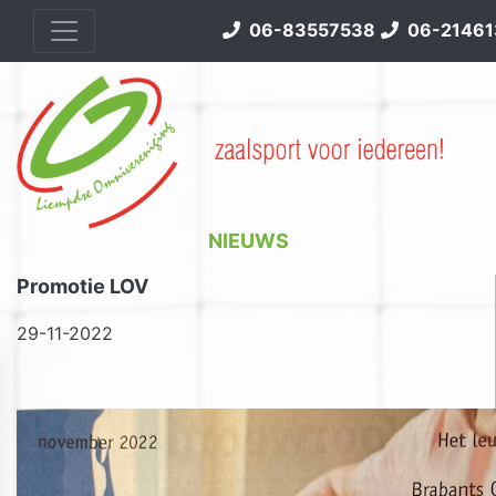
06-83557538
06-21461
NIEUWS
Promotie LOV
29-11-2022