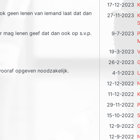
17-12-2023
K
 ook geen lenen van iemand laat dat dan
27-11-2023
S
r mag lenen geef dat dan ook op s.v.p.
9-7-2023
P
M
19-3-2023
V
26-2-2023
G
vooraf opgeven noodzakelijk.
4-1-2023
U
12-12-2022
N
11-12-2022
K
29-11-2022
P
15-10-2022
5
12-9-2022
G
12-9-2022
N