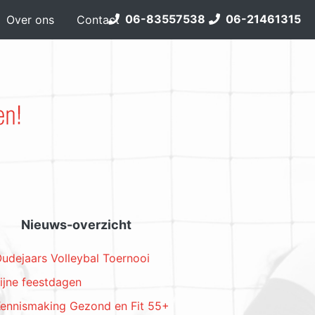
06-83557538
06-21461315
Over ons
Contact
Nieuws-overzicht
udejaars Volleybal Toernooi
ijne feestdagen
ennismaking Gezond en Fit 55+