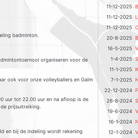
11-12-2025
B
11-12-2025
L
11-12-2025
O
eling badminton.
20-8-2025
B
16-5-2025
V
1-4-2025
S
badmintontoernooi organiseren voor de
11-1-2025
K
aar ook voor onze volleyballers en Galm
7-1-2025
N
22-12-2024
F
0 uur tot 22.00 uur en na afloop is de
26-8-2024
S
e prijsuitreiking.
19-6-2024
V
16-1-2024
N
d en bij de indeling wordt rekening
12-1-2024
V